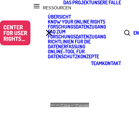
DAS PROJEKT
UNSERE FÄLLE
RESSOURCEN
ÜBERSICHT
KNOW YOUR ONLINE RIGHTS
FORSCHUNGSDATENZUGANG
FAQ ZUM
EN
FORSCHUNGSDATENZUGANG
RICHTLINIEN FÜR DIE
DATENERFASSUNG
ONLINE-TOOL FÜR
DATENSCHUTZKONZEPTE
TEAM
KONTAKT
Der Forschungsdatenzugang nach Art. 40 Abs. 4 Digital Services Act
DER FORSCHUNGSDATENZUGANG
NACH ART. 40 ABS. 4 DIGITAL
SERVICES ACT
Foto von
Tobias
auf
Unsplash