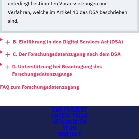
unterliegt bestimmten Voraussetzungen und
Verfahren, welche im Artikel 40 des DSA beschrieben
sind.
B. Einführung in den Digital Services Act (DSA)
C. Der Forschungsdatenzugang nach dem DSA
D. Unterstützung bei Beantragung des
Forschungsdatenzugangs
FAQ
zum Forschungsdatenzugang
DAS PROJEKT
UNSERE FÄLLE
RESSOURCEN
TEAM
KONTAKT